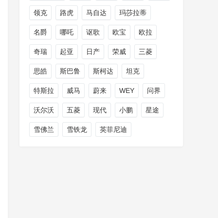
领克
路虎
马自达
玛莎拉蒂
名爵
哪吒
讴歌
欧宝
欧拉
奇瑞
起亚
日产
荣威
三菱
思皓
斯巴鲁
斯柯达
坦克
特斯拉
威马
蔚来
WEY
问界
沃尔沃
五菱
现代
小鹏
星途
雪佛兰
雪铁龙
英菲尼迪