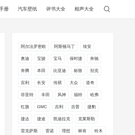
手册
汽车壁纸
评书大全
相声大全
阿尔法罗密欧
阿斯顿马丁
埃安
奥迪
宝骏
宝马
保时捷
奔驰
奔腾
本田
比亚迪
标致
别克
宾利
长安
传祺
大众
道奇
菲亚特
丰田
风神
福特
哈弗
红旗
GMC
吉利
吉普
捷豹
捷达
捷途
凯迪拉克
克莱斯勒
雷克萨斯
雷诺
理想
林肯
铃木