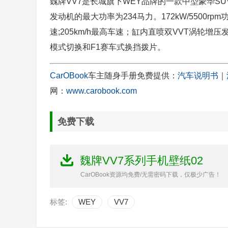
魏牌VV7是长城旗下WEY品牌的一款中型豪华SUV。
发动机的最大功率为234马力。172kW/5500rpm功率，
速;205km/h最高车速；缸内直喷双VVT涡轮
模式切换和F1赛车式换挡拨片。
CarOBook
车主随身手册免费提供：
汽车说明书
｜
网：
www.carobook.com
免费下载
魏牌VV7系列手机壁纸02
CarOBook资源均免费/无需密码下载，仅极少广告！
标签:
WEY
VV7