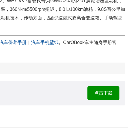
WEY VV7搭载代号为GW4C20A的2.0T涡轮增压发动机，
360N·m/5500rpm扭矩，8.0 L/100km油耗，9.8S百公里加
增压发动机技术，传动方面，匹配7速湿式双离合变速箱、手动驾驶
汽车保养手册
｜
汽车手机壁纸
。CarOBook车主随身手册官
点击下载