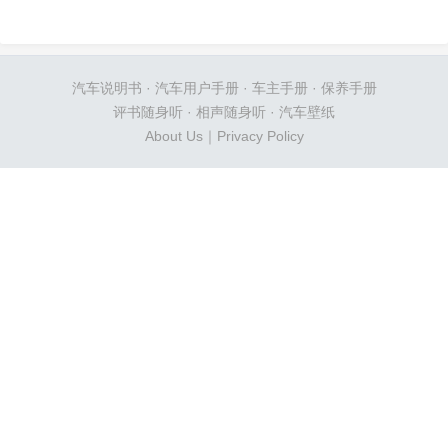
汽车说明书
·
汽车用户手册
·
车主手册
·
保养手册
评书随身听
·
相声随身听
·
汽车壁纸
About Us
｜
Privacy Policy